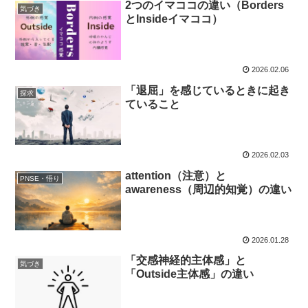
2つのイマココの違い（Borders
気づき
とInsideイマココ）
2026.02.06
「退屈」を感じているときに起き
探求
ていること
2026.02.03
attention（注意）と
PNSE・悟り
awareness（周辺的知覚）の違い
2026.01.28
「交感神経的主体感」と
気づき
「Outside主体感」の違い