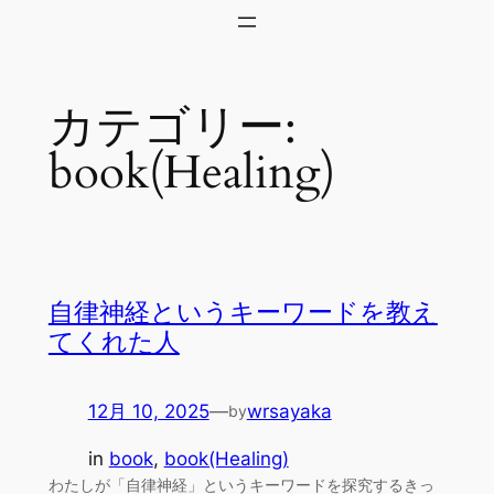
内
容
を
カテゴリー:
ス
キ
book(Healing)
ッ
プ
自律神経というキーワードを教え
てくれた人
12月 10, 2025
—
wrsayaka
by
in
book
, 
book(Healing)
わたしが「自律神経」というキーワードを探究するきっ